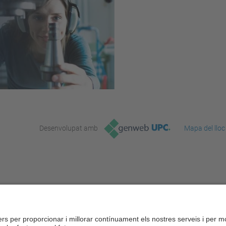
Desenvolupat amb
Mapa del lloc