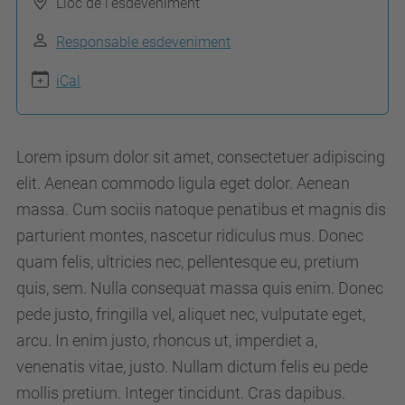
Lloc de l'esdeveniment
p
s
Responsable esdeveniment
:
iCal
/
/
e
Lorem ipsum dolor sit amet, consectetuer adipiscing
t
elit. Aenean commodo ligula eget dolor. Aenean
s
massa. Cum sociis natoque penatibus et magnis dis
2
parturient montes, nascetur ridiculus mus. Donec
0
quam felis, ultricies nec, pellentesque eu, pretium
2
quis, sem. Nulla consequat massa quis enim. Donec
2
pede justo, fringilla vel, aliquet nec, vulputate eget,
.
arcu. In enim justo, rhoncus ut, imperdiet a,
u
venenatis vitae, justo. Nullam dictum felis eu pede
p
mollis pretium. Integer tincidunt. Cras dapibus.