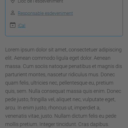
Lloc de l'esdeveniment
p
s
Responsable esdeveniment
:
iCal
/
/
e
Lorem ipsum dolor sit amet, consectetuer adipiscing
t
elit. Aenean commodo ligula eget dolor. Aenean
s
massa. Cum sociis natoque penatibus et magnis dis
2
parturient montes, nascetur ridiculus mus. Donec
0
quam felis, ultricies nec, pellentesque eu, pretium
2
quis, sem. Nulla consequat massa quis enim. Donec
2
pede justo, fringilla vel, aliquet nec, vulputate eget,
.
arcu. In enim justo, rhoncus ut, imperdiet a,
u
venenatis vitae, justo. Nullam dictum felis eu pede
p
mollis pretium. Integer tincidunt. Cras dapibus.